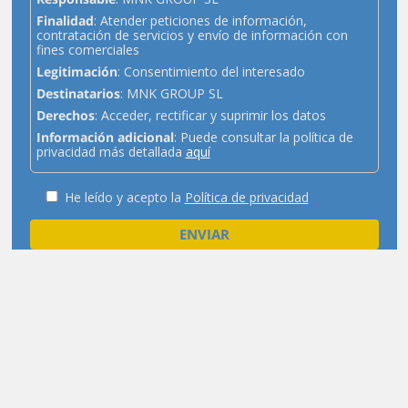
Finalidad
: Atender peticiones de información,
contratación de servicios y envío de información con
fines comerciales
Legitimación
: Consentimiento del interesado
Destinatarios
: MNK GROUP SL
Derechos
: Acceder, rectificar y suprimir los datos
Información adicional
: Puede consultar la política de
privacidad más detallada
aquí
He leído y acepto la
Política de privacidad