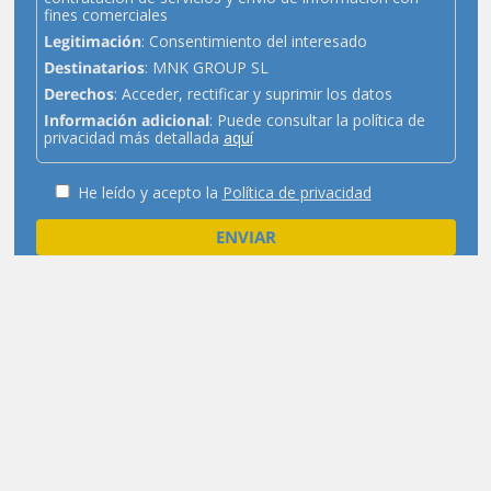
fines comerciales
Legitimación
: Consentimiento del interesado
Destinatarios
: MNK GROUP SL
Derechos
: Acceder, rectificar y suprimir los datos
Información adicional
: Puede consultar la política de
privacidad más detallada
aquí
He leído y acepto la
Política de privacidad