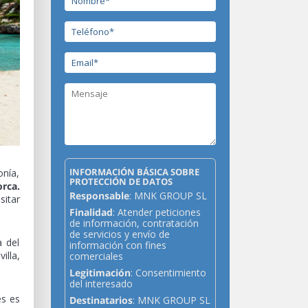
INFORMACIÓN BÁSICA SOBRE
onía,
PROTECCIÓN DE DATOS
rca.
Responsable
: MNK GROUP SL
sitar
Finalidad
: Atender peticiones
de información, contratación
de servicios y envío de
a del
información con fines
illa,
comerciales
Legitimación
: Consentimiento
del interesado
es es
Destinatarios
: MNK GROUP SL