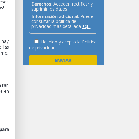
meses
Derechos
: Acceder, rectificar y
s!
suprimir los datos
Información adicional
: Puede
consultar la política de
privacidad más detallada
aquí
s hay
He leído y acepto la
Política
e las
de privacidad
ismo.
n tan
ue en
para