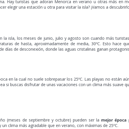
sona. Hay turistas que adoran Menorca en verano u otras más en 
 elegir una estación u otra para visitar la isla? ¡Vamos a descubrirlo
en la isla, los meses de junio, julio y agosto son cuando más turista
peraturas de hasta, aproximadamente de media, 30ºC. Esto hace qu
r de días de desconexión, donde las aguas cristalinas ganan protagon
ca en la cual no suele sobrepasar los 25ºC. Las playas no están aú
nea si buscas disfrutar de unas vacaciones con un clima más suave q
toño (meses de septiembre y octubre) pueden ser la
mejor época 
ad y un clima más agradable que en verano, con máximas de 25ºC.