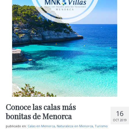
Conoce las calas más
16
bonitas de Menorca
OCT 2019
publicado en:
Calas en Menorca
,
Naturaleza en Menorca
,
Turismo