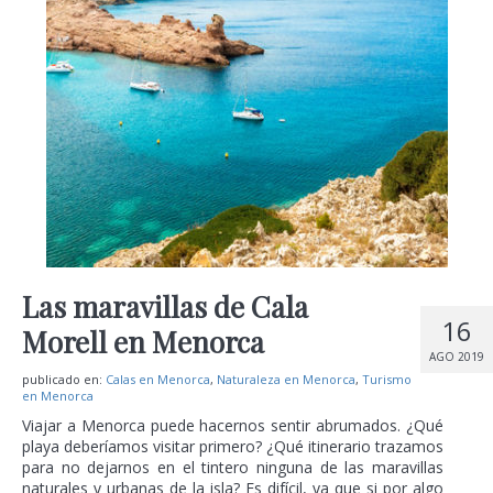
Las maravillas de Cala
16
Morell en Menorca
AGO 2019
publicado en:
Calas en Menorca
,
Naturaleza en Menorca
,
Turismo
en Menorca
Viajar a Menorca puede hacernos sentir abrumados. ¿Qué
playa deberíamos visitar primero? ¿Qué itinerario trazamos
para no dejarnos en el tintero ninguna de las maravillas
naturales y urbanas de la isla? Es difícil, ya que si por algo