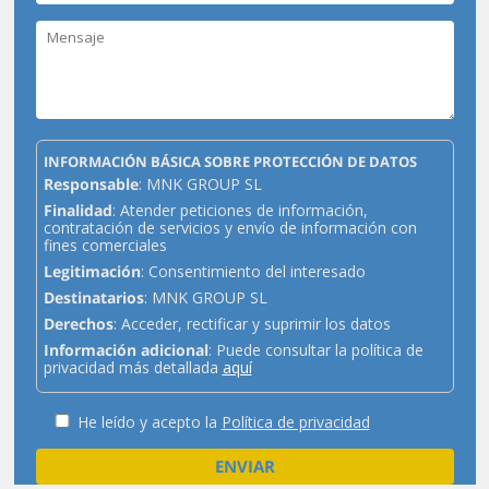
INFORMACIÓN BÁSICA SOBRE PROTECCIÓN DE DATOS
Responsable
: MNK GROUP SL
Finalidad
: Atender peticiones de información,
contratación de servicios y envío de información con
fines comerciales
Legitimación
: Consentimiento del interesado
Destinatarios
: MNK GROUP SL
Derechos
: Acceder, rectificar y suprimir los datos
Información adicional
: Puede consultar la política de
privacidad más detallada
aquí
He leído y acepto la
Política de privacidad