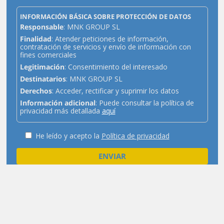
INFORMACIÓN BÁSICA SOBRE PROTECCIÓN DE DATOS
Responsable
: MNK GROUP SL
Finalidad
: Atender peticiones de información,
contratación de servicios y envío de información con
fines comerciales
Legitimación
: Consentimiento del interesado
Destinatarios
: MNK GROUP SL
Derechos
: Acceder, rectificar y suprimir los datos
Información adicional
: Puede consultar la política de
privacidad más detallada
aquí
He leído y acepto la
Política de privacidad