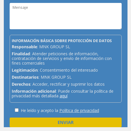
INFORMACIÓN BÁSICA SOBRE PROTECCIÓN DE DATOS
Responsable
: MNK GROUP SL
Finalidad
: Atender peticiones de información,
contratación de servicios y envío de información con
fines comerciales
Legitimación
: Consentimiento del interesado
Destinatarios
: MNK GROUP SL
Derechos
: Acceder, rectificar y suprimir los datos
Información adicional
: Puede consultar la política de
privacidad más detallada
aquí
He leído y acepto la
Política de privacidad