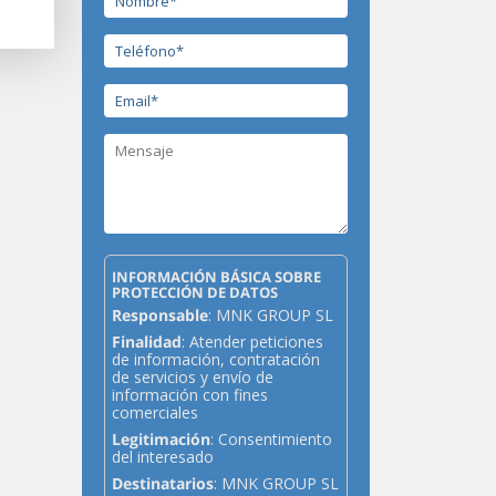
INFORMACIÓN BÁSICA SOBRE
PROTECCIÓN DE DATOS
Responsable
: MNK GROUP SL
Finalidad
: Atender peticiones
de información, contratación
de servicios y envío de
información con fines
comerciales
Legitimación
: Consentimiento
del interesado
Destinatarios
: MNK GROUP SL