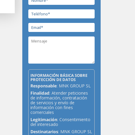
INFORMACIÓN BÁSICA SOBRE
PROTECCIÓN DE DATOS
Responsable
: MNK GROUP SL
Finalidad
: Atender peticiones
de información, contratación
de servicios y envío de
información con fines
comerciales
Legitimación
: Consentimiento
del interesado
Destinatarios
: MNK GROUP SL