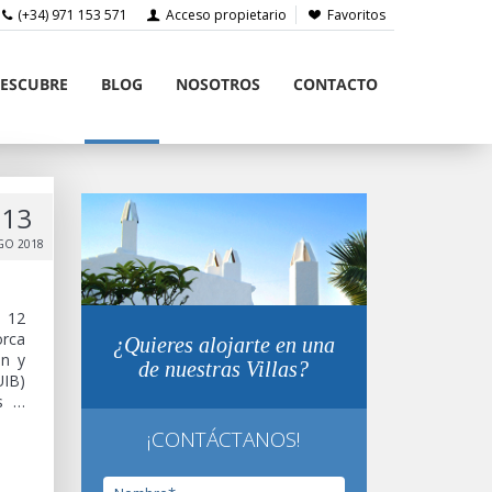
(+34) 971 153 571
Acceso propietario
Favoritos
ESCUBRE
BLOG
NOSOTROS
CONTACTO
13
GO 2018
a 12
orca
¿Quieres alojarte en una
en y
de nuestras Villas?
UIB)
es …
¡CONTÁCTANOS!