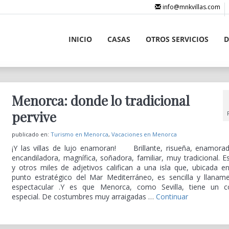
info@mnkvillas.com
INICIO
CASAS
OTROS SERVICIOS
D
Menorca: donde lo tradicional
pervive
publicado en:
Turismo en Menorca
,
Vacaciones en Menorca
¡Y las villas de lujo enamoran! Brillante, risueña, enamorad
encandiladora, magnífica, soñadora, familiar, muy tradicional. E
y otros miles de adjetivos califican a una isla que, ubicada e
punto estratégico del Mar Mediterráneo, es sencilla y llanam
espectacular .Y es que Menorca, como Sevilla, tiene un c
especial. De costumbres muy arraigadas …
Continuar