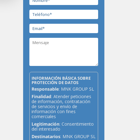
INFORMACIÓN BÁSICA SOBRE
PROTECCIÓN DE DATOS
Responsable
: MNK GROUP SL
Finalidad
: Atender peticiones
de información, contratación
de servicios y envío de
información con fines
comerciales
Legitimación
: Consentimiento
del interesado
Destinatarios
: MNK GROUP SL