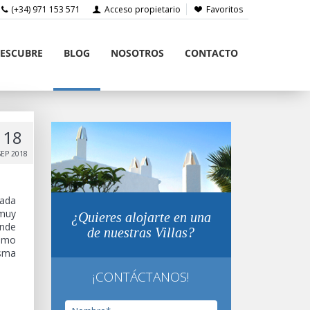
(+34) 971 153 571
Acceso propietario
Favoritos
ESCUBRE
BLOG
NOSOTROS
CONTACTO
18
SEP 2018
uada
 muy
¿Quieres alojarte en una
ande
de nuestras Villas?
como
isma
¡CONTÁCTANOS!