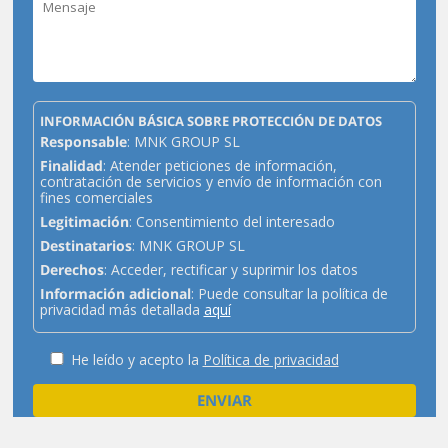
INFORMACIÓN BÁSICA SOBRE PROTECCIÓN DE DATOS
Responsable
: MNK GROUP SL
Finalidad
: Atender peticiones de información,
contratación de servicios y envío de información con
fines comerciales
Legitimación
: Consentimiento del interesado
Destinatarios
: MNK GROUP SL
Derechos
: Acceder, rectificar y suprimir los datos
Información adicional
: Puede consultar la política de
privacidad más detallada
aquí
He leído y acepto la
Política de privacidad