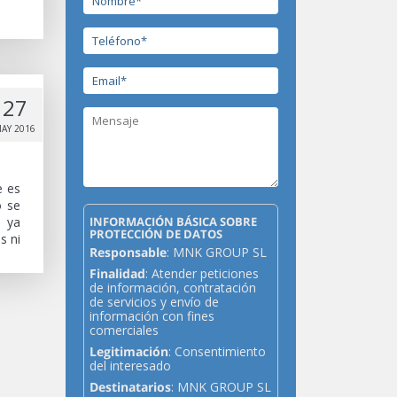
27
AY 2016
e es
o se
INFORMACIÓN BÁSICA SOBRE
o ya
PROTECCIÓN DE DATOS
s ni
Responsable
: MNK GROUP SL
Finalidad
: Atender peticiones
de información, contratación
de servicios y envío de
información con fines
comerciales
Legitimación
: Consentimiento
del interesado
Destinatarios
: MNK GROUP SL