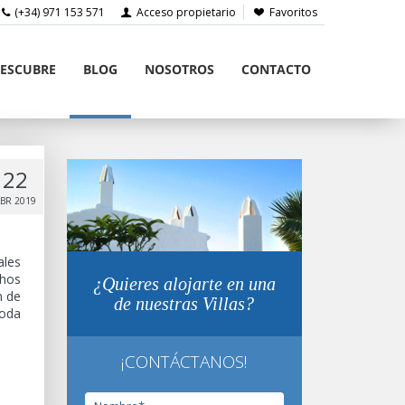
(+34) 971 153 571
Acceso propietario
Favoritos
ESCUBRE
BLOG
NOSOTROS
CONTACTO
22
ABR 2019
ales
chos
¿Quieres alojarte en una
n de
de nuestras Villas?
toda
¡CONTÁCTANOS!