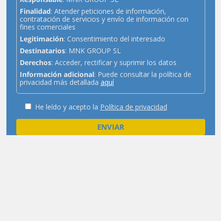
Finalidad
: Atender peticiones de información,
contratación de servicios y envío de información con
fines comerciales
Legitimación
: Consentimiento del interesado
Destinatarios
: MNK GROUP SL
Derechos
: Acceder, rectificar y suprimir los datos
Información adicional
: Puede consultar la política de
privacidad más detallada
aquí
He leído y acepto la
Política de privacidad