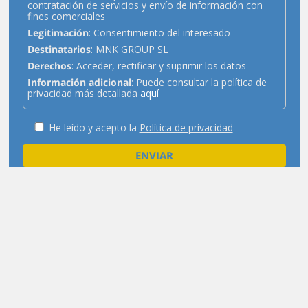
contratación de servicios y envío de información con
fines comerciales
Legitimación
: Consentimiento del interesado
Destinatarios
: MNK GROUP SL
Derechos
: Acceder, rectificar y suprimir los datos
Información adicional
: Puede consultar la política de
privacidad más detallada
aquí
He leído y acepto la
Política de privacidad