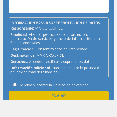
INFORMACIÓN BÁSICA SOBRE PROTECCIÓN DE DATOS
Responsable
: MNK GROUP SL
Finalidad
: Atender peticiones de información,
contratación de servicios y envío de información con
fines comerciales
Legitimación
: Consentimiento del interesado
Destinatarios
: MNK GROUP SL
Derechos
: Acceder, rectificar y suprimir los datos
Información adicional
: Puede consultar la política de
privacidad más detallada
aquí
He leído y acepto la
Política de privacidad