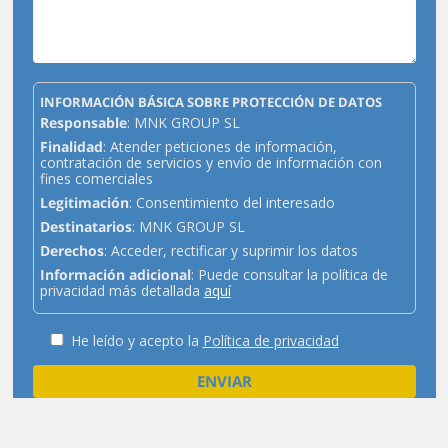
INFORMACIÓN BÁSICA SOBRE PROTECCIÓN DE DATOS
Responsable
: MNK GROUP SL
Finalidad
: Atender peticiones de información,
contratación de servicios y envío de información con
fines comerciales
Legitimación
: Consentimiento del interesado
Destinatarios
: MNK GROUP SL
Derechos
: Acceder, rectificar y suprimir los datos
Información adicional
: Puede consultar la política de
privacidad más detallada
aquí
He leído y acepto la
Política de privacidad