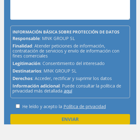
INFORMACIÓN BÁSICA SOBRE PROTECCIÓN DE DATOS
Responsable
: MNK GROUP SL
Finalidad
: Atender peticiones de información,
contratación de servicios y envío de información con
fines comerciales
Legitimación
: Consentimiento del interesado
Destinatarios
: MNK GROUP SL
Derechos
: Acceder, rectificar y suprimir los datos
Información adicional
: Puede consultar la política de
privacidad más detallada
aquí
He leído y acepto la
Política de privacidad