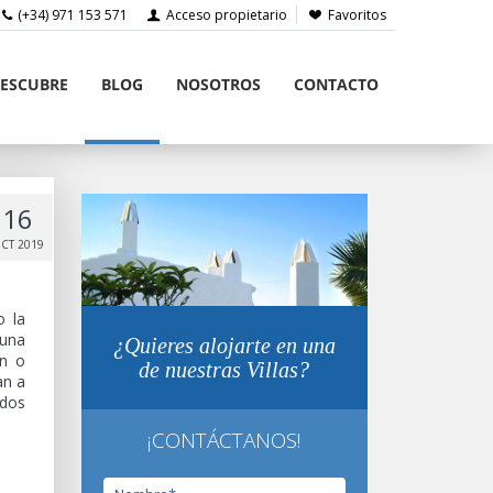
(+34) 971 153 571
Acceso propietario
Favoritos
ESCUBRE
BLOG
NOSOTROS
CONTACTO
16
CT 2019
o la
auna
¿Quieres alojarte en una
ón o
de nuestras Villas?
an a
ados
¡CONTÁCTANOS!