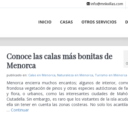
info@mnkvillas.com
INICIO
CASAS
OTROS SERVICIOS
D
Conoce las calas más bonitas de
Menorca
O
publicado en:
Calas en Menorca
,
Naturaleza en Menorca
,
Turismo en Menorca
Menorca encierra muchos encantos; algunos de interior, com
frondosa vegetación de pinos y otras especies autóctonas de f
y flora, o urbanos, como las interesantes ciudades de Mah
Ciutadella. Sin embargo, es raro que los visitantes de la isla acud
ella sin tener en cuenta las zonas costeras. No solo los acantil
…
Continuar