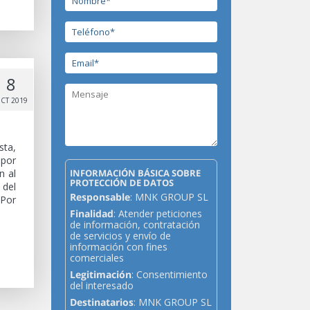
8
CT 2019
sta,
 por
INFORMACIÓN BÁSICA SOBRE
n al
PROTECCIÓN DE DATOS
 del
Responsable
: MNK GROUP SL
 Por
Finalidad
: Atender peticiones
de información, contratación
de servicios y envío de
información con fines
comerciales
Legitimación
: Consentimiento
del interesado
Destinatarios
: MNK GROUP SL