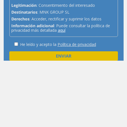
Legitimación
: Consentimiento del interesado
Destinatarios
: MNK GROUP SL
Derechos
: Acceder, rectificar y suprimir los datos
Información adicional
: Puede consultar la política de
privacidad más detallada
aquí
He leído y acepto la
Política de privacidad