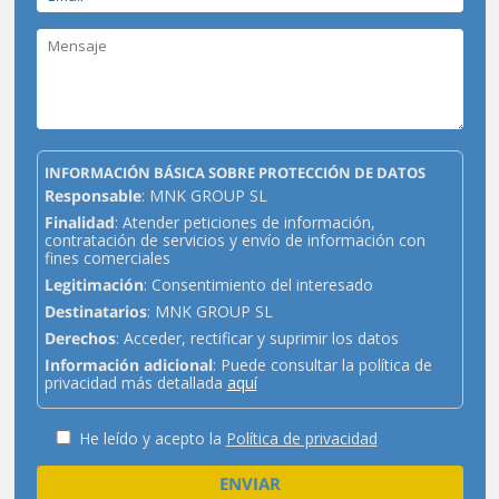
INFORMACIÓN BÁSICA SOBRE PROTECCIÓN DE DATOS
Responsable
: MNK GROUP SL
Finalidad
: Atender peticiones de información,
contratación de servicios y envío de información con
fines comerciales
Legitimación
: Consentimiento del interesado
Destinatarios
: MNK GROUP SL
Derechos
: Acceder, rectificar y suprimir los datos
Información adicional
: Puede consultar la política de
privacidad más detallada
aquí
He leído y acepto la
Política de privacidad