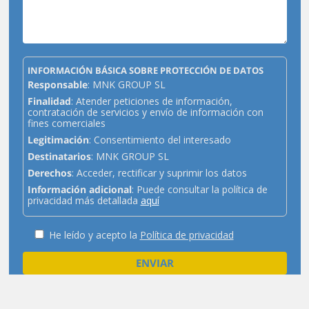
INFORMACIÓN BÁSICA SOBRE PROTECCIÓN DE DATOS
Responsable
: MNK GROUP SL
Finalidad
: Atender peticiones de información,
contratación de servicios y envío de información con
fines comerciales
Legitimación
: Consentimiento del interesado
Destinatarios
: MNK GROUP SL
Derechos
: Acceder, rectificar y suprimir los datos
Información adicional
: Puede consultar la política de
privacidad más detallada
aquí
He leído y acepto la
Política de privacidad