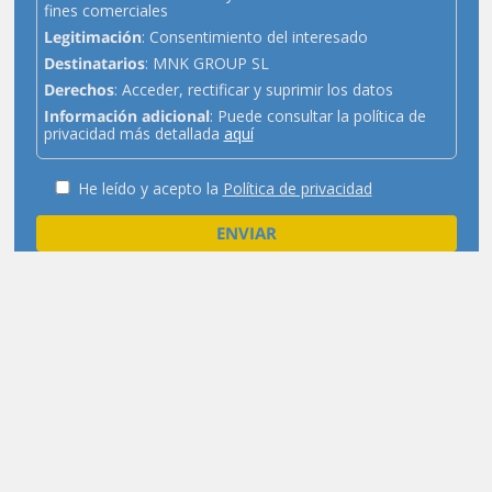
fines comerciales
Legitimación
: Consentimiento del interesado
Destinatarios
: MNK GROUP SL
Derechos
: Acceder, rectificar y suprimir los datos
Información adicional
: Puede consultar la política de
privacidad más detallada
aquí
He leído y acepto la
Política de privacidad