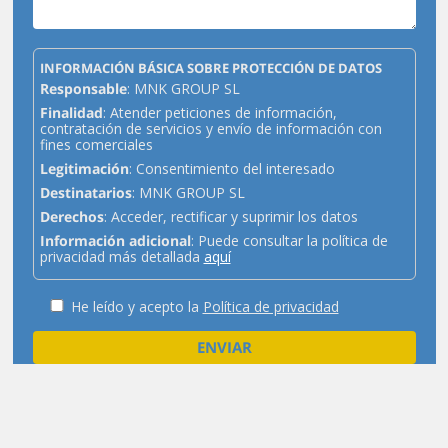
INFORMACIÓN BÁSICA SOBRE PROTECCIÓN DE DATOS
Responsable
: MNK GROUP SL
Finalidad
: Atender peticiones de información,
contratación de servicios y envío de información con
fines comerciales
Legitimación
: Consentimiento del interesado
Destinatarios
: MNK GROUP SL
Derechos
: Acceder, rectificar y suprimir los datos
Información adicional
: Puede consultar la política de
privacidad más detallada
aquí
He leído y acepto la
Política de privacidad