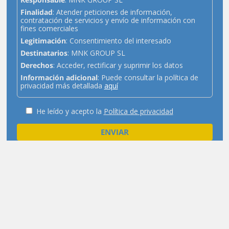
Finalidad
: Atender peticiones de información,
contratación de servicios y envío de información con
fines comerciales
Legitimación
: Consentimiento del interesado
Destinatarios
: MNK GROUP SL
Derechos
: Acceder, rectificar y suprimir los datos
Información adicional
: Puede consultar la política de
privacidad más detallada
aquí
He leído y acepto la
Política de privacidad