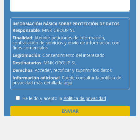
INFORMACIÓN BÁSICA SOBRE PROTECCIÓN DE DATOS
Responsable
: MNK GROUP SL
Finalidad
: Atender peticiones de información,
contratación de servicios y envío de información con
fines comerciales
Legitimación
: Consentimiento del interesado
Destinatarios
: MNK GROUP SL
Derechos
: Acceder, rectificar y suprimir los datos
Información adicional
: Puede consultar la política de
privacidad más detallada
aquí
He leído y acepto la
Política de privacidad