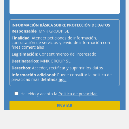
INFORMACIÓN BÁSICA SOBRE PROTECCIÓN DE DATOS
Responsable
: MNK GROUP SL
Finalidad
: Atender peticiones de información,
contratación de servicios y envío de información con
fines comerciales
Legitimación
: Consentimiento del interesado
Destinatarios
: MNK GROUP SL
Derechos
: Acceder, rectificar y suprimir los datos
Información adicional
: Puede consultar la política de
privacidad más detallada
aquí
He leído y acepto la
Política de privacidad