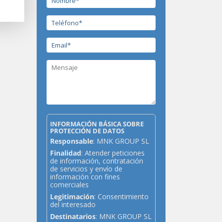
INFORMACIÓN BÁSICA SOBRE
PROTECCIÓN DE DATOS
Responsable
: MNK GROUP SL
Finalidad
: Atender peticiones
de información, contratación
de servicios y envío de
información con fines
comerciales
Legitimación
: Consentimiento
del interesado
Destinatarios
: MNK GROUP SL