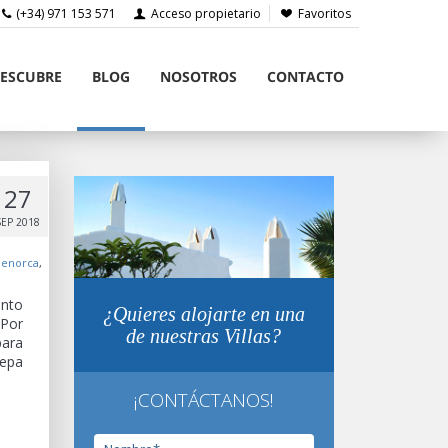
(+34) 971 153 571
Acceso propietario
Favoritos
ESCUBRE
BLOG
NOSOTROS
CONTACTO
27
SEP 2018
 Menorca
,
ento
¿Quieres alojarte en una
 Por
de nuestras Villas?
para
uepa
¡CONTÁCTANOS!