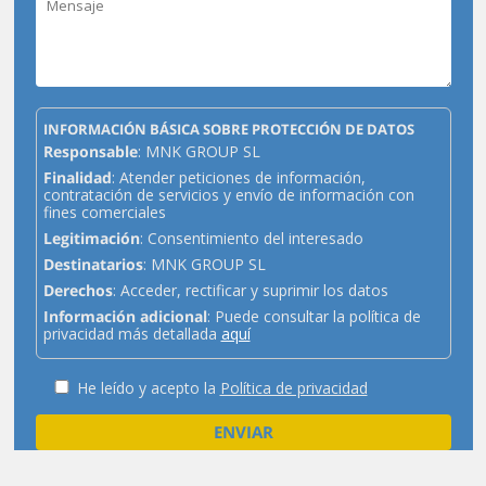
INFORMACIÓN BÁSICA SOBRE PROTECCIÓN DE DATOS
Responsable
: MNK GROUP SL
Finalidad
: Atender peticiones de información,
contratación de servicios y envío de información con
fines comerciales
Legitimación
: Consentimiento del interesado
Destinatarios
: MNK GROUP SL
Derechos
: Acceder, rectificar y suprimir los datos
Información adicional
: Puede consultar la política de
privacidad más detallada
aquí
He leído y acepto la
Política de privacidad