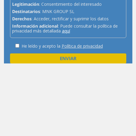
Legitimación
: Consentimiento del interesado
Destinatarios
: MNK GROUP SL
Derechos
: Acceder, rectificar y suprimir los datos
Información adicional
: Puede consultar la política de
privacidad más detallada
aquí
He leído y acepto la
Política de privacidad