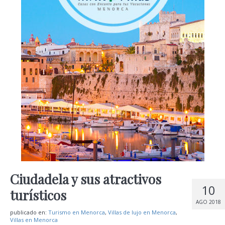
Ciudadela y sus atractivos
10
turísticos
AGO 2018
publicado en:
Turismo en Menorca
,
Villas de lujo en Menorca
,
Villas en Menorca