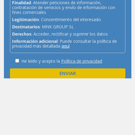
Finalidad
: Atender peticiones de información,
contratación de servicios y envío de información con
fines comerciales
Legitimación
: Consentimiento del interesado
Destinatarios
: MNK GROUP SL
Derechos
: Acceder, rectificar y suprimir los datos
Información adicional
: Puede consultar la política de
privacidad más detallada
aquí
He leído y acepto la
Política de privacidad