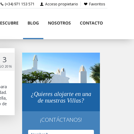
(+34) 971 153 571
Acceso propietario
Favoritos
ESCUBRE
BLOG
NOSOTROS
CONTACTO
3
GO 2016
para
dad.
¿Quieres alojarte en una
lla,
de nuestras Villas?
o de
¡CONTÁCTANOS!