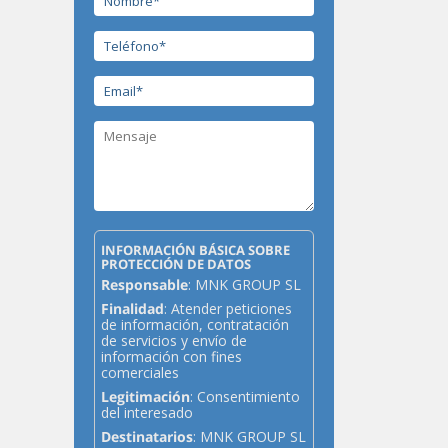
INFORMACIÓN BÁSICA SOBRE
PROTECCIÓN DE DATOS
Responsable
: MNK GROUP SL
Finalidad
: Atender peticiones
de información, contratación
de servicios y envío de
información con fines
comerciales
Legitimación
: Consentimiento
del interesado
Destinatarios
: MNK GROUP SL