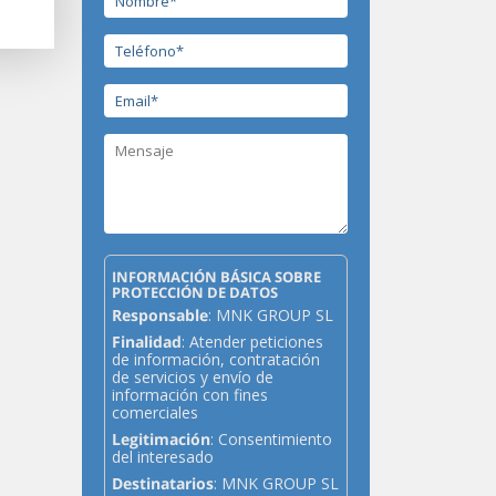
INFORMACIÓN BÁSICA SOBRE
PROTECCIÓN DE DATOS
Responsable
: MNK GROUP SL
Finalidad
: Atender peticiones
de información, contratación
de servicios y envío de
información con fines
comerciales
Legitimación
: Consentimiento
del interesado
Destinatarios
: MNK GROUP SL