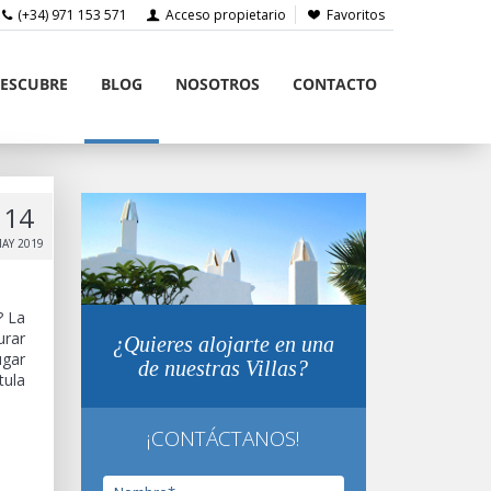
(+34) 971 153 571
Acceso propietario
Favoritos
ESCUBRE
BLOG
NOSOTROS
CONTACTO
14
AY 2019
? La
urar
¿Quieres alojarte en una
ugar
de nuestras Villas?
tula
¡CONTÁCTANOS!