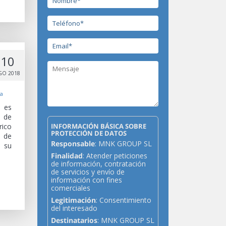
10
GO 2018
ca
, es
a de
INFORMACIÓN BÁSICA SOBRE
ico
PROTECCIÓN DE DATOS
a de
Responsable
: MNK GROUP SL
a su
Finalidad
: Atender peticiones
de información, contratación
de servicios y envío de
información con fines
comerciales
Legitimación
: Consentimiento
del interesado
Destinatarios
: MNK GROUP SL