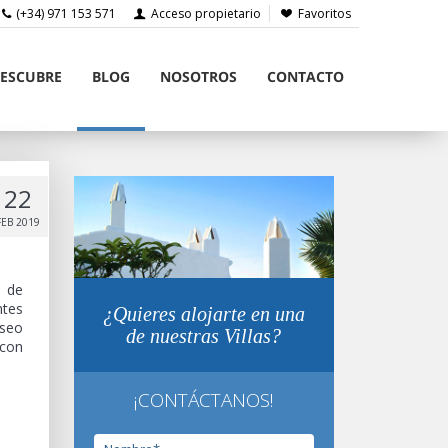
(+34) 971 153 571
Acceso propietario
Favoritos
ESCUBRE
BLOG
NOSOTROS
CONTACTO
22
FEB 2019
á de
ntes
¿Quieres alojarte en una
aseo
de nuestras Villas?
 con
¡CONTÁCTANOS!