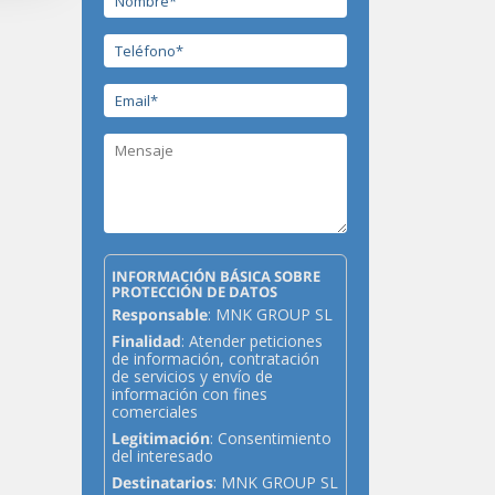
INFORMACIÓN BÁSICA SOBRE
PROTECCIÓN DE DATOS
Responsable
: MNK GROUP SL
Finalidad
: Atender peticiones
de información, contratación
de servicios y envío de
información con fines
comerciales
Legitimación
: Consentimiento
del interesado
Destinatarios
: MNK GROUP SL