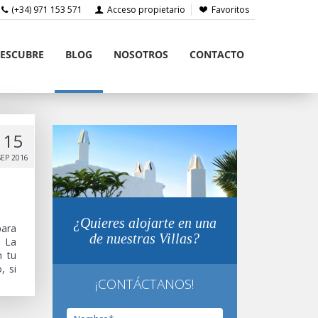
(+34) 971 153 571
Acceso propietario
Favoritos
ESCUBRE
BLOG
NOSOTROS
CONTACTO
15
SEP 2016
¿Quieres alojarte en una
para
de nuestras Villas?
. La
n tu
, si
¡CONTÁCTANOS!