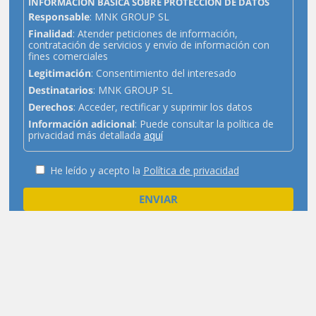
INFORMACIÓN BÁSICA SOBRE PROTECCIÓN DE DATOS
Responsable
: MNK GROUP SL
Finalidad
: Atender peticiones de información,
contratación de servicios y envío de información con
fines comerciales
Legitimación
: Consentimiento del interesado
Destinatarios
: MNK GROUP SL
Derechos
: Acceder, rectificar y suprimir los datos
Información adicional
: Puede consultar la política de
privacidad más detallada
aquí
He leído y acepto la
Política de privacidad