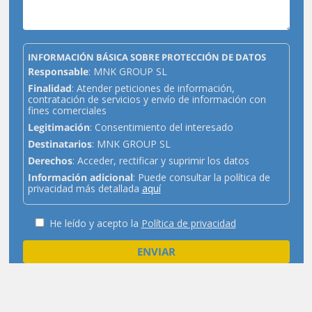
INFORMACIÓN BÁSICA SOBRE PROTECCIÓN DE DATOS
Responsable
: MNK GROUP SL
Finalidad
: Atender peticiones de información,
contratación de servicios y envío de información con
fines comerciales
Legitimación
: Consentimiento del interesado
Destinatarios
: MNK GROUP SL
Derechos
: Acceder, rectificar y suprimir los datos
Información adicional
: Puede consultar la política de
privacidad más detallada
aquí
He leído y acepto la
Política de privacidad