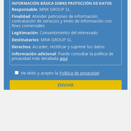
INFORMACIÓN BÁSICA SOBRE PROTECCIÓN DE DATOS
Responsable
: MNK GROUP SL
Finalidad
: Atender peticiones de información,
contratación de servicios y envío de información con
fines comerciales
Legitimación
: Consentimiento del interesado
Destinatarios
: MNK GROUP SL
Derechos
: Acceder, rectificar y suprimir los datos
Información adicional
: Puede consultar la política de
privacidad más detallada
aquí
He leído y acepto la
Política de privacidad