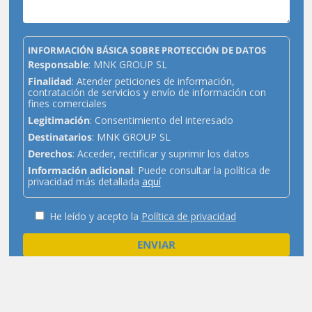
INFORMACIÓN BÁSICA SOBRE PROTECCIÓN DE DATOS
Responsable
: MNK GROUP SL
Finalidad
: Atender peticiones de información,
contratación de servicios y envío de información con
fines comerciales
Legitimación
: Consentimiento del interesado
Destinatarios
: MNK GROUP SL
Derechos
: Acceder, rectificar y suprimir los datos
Información adicional
: Puede consultar la política de
privacidad más detallada
aquí
He leído y acepto la
Política de privacidad