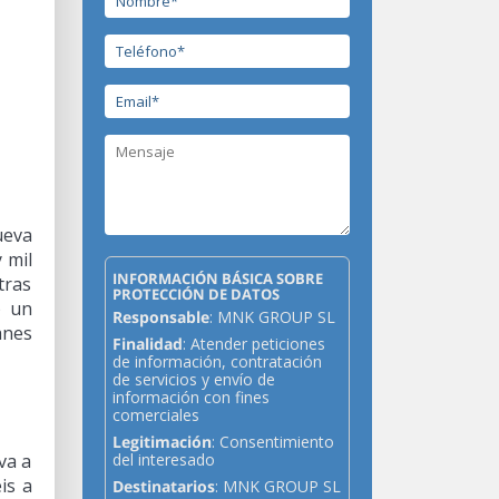
ueva
 mil
INFORMACIÓN BÁSICA SOBRE
tras
PROTECCIÓN DE DATOS
) un
Responsable
: MNK GROUP SL
anes
Finalidad
: Atender peticiones
de información, contratación
de servicios y envío de
información con fines
comerciales
Legitimación
: Consentimiento
va a
del interesado
is a
Destinatarios
: MNK GROUP SL