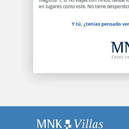
mágicos. Y, si no viajas con niños, desde
en lugares como este. No tiene desperdici
Y tú, ¿tenías pensado ve