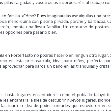
as pilas cargadas y vosotros os incorporaréis al trabajo co
en familia. ¿Cómo? Pues imagínatelas así: alquilas una prec
típica menorquina con piscina privada, porche y barbacoa. 
rdín, ¡monta una fiesta familiar! Un concurso de postres 
tes opciones para pasarlo bien.
Cala en Porter! Esto no podrás hacerlo en ningún otro lugar. O
mo en esta preciosa cala, ideal para niños, perfecta par
is aprovechar para daros un baño en las tranquilas y cristal
gas hasta lugares encantadores como el poblado talayótic
e les encantará la idea de descubrir nuevos lugares, ¡donde
ascinará la idea de poder contarles que estuvieron en si