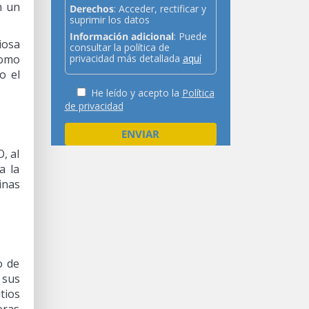
n un
Derechos
: Acceder, rectificar y
suprimir los datos
Información adicional
: Puede
iosa
consultar la política de
Como
privacidad más detallada
aquí
o el
He leído y acepto la
Política
de privacidad
, al
a la
inas
o de
 sus
tios