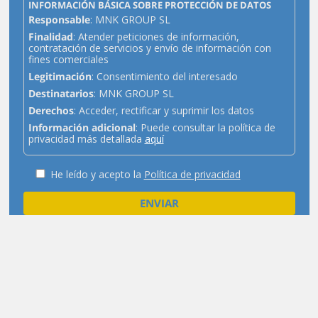
INFORMACIÓN BÁSICA SOBRE PROTECCIÓN DE DATOS
Responsable
: MNK GROUP SL
Finalidad
: Atender peticiones de información,
contratación de servicios y envío de información con
fines comerciales
Legitimación
: Consentimiento del interesado
Destinatarios
: MNK GROUP SL
Derechos
: Acceder, rectificar y suprimir los datos
Información adicional
: Puede consultar la política de
privacidad más detallada
aquí
He leído y acepto la
Política de privacidad