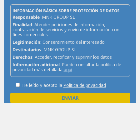
INFORMACIÓN BÁSICA SOBRE PROTECCIÓN DE DATOS
Responsable
: MNK GROUP SL
Finalidad
: Atender peticiones de información,
contratación de servicios y envío de información con
fines comerciales
Legitimación
: Consentimiento del interesado
Destinatarios
: MNK GROUP SL
Derechos
: Acceder, rectificar y suprimir los datos
Información adicional
: Puede consultar la política de
privacidad más detallada
aquí
He leído y acepto la
Política de privacidad