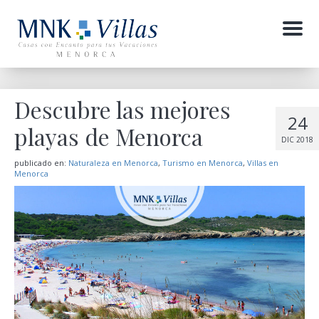
Menu
Descubre las mejores
24
playas de Menorca
DIC 2018
publicado en:
Naturaleza en Menorca
,
Turismo en Menorca
,
Villas en
Menorca