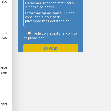
isla.
Derechos
: Acceder, rectificar y
suprimir los datos
Información adicional
: Puede
consultar la política de
privacidad más detallada
aquí
é… Es
He leído y acepto la
Política
n las
de privacidad
 cual
e con
 que