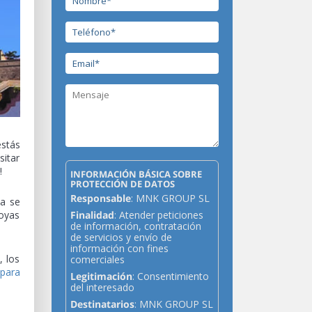
estás
sitar
!
INFORMACIÓN BÁSICA SOBRE
PROTECCIÓN DE DATOS
Responsable
: MNK GROUP SL
la se
joyas
Finalidad
: Atender peticiones
de información, contratación
de servicios y envío de
información con fines
, los
comerciales
 para
Legitimación
: Consentimiento
del interesado
Destinatarios
: MNK GROUP SL