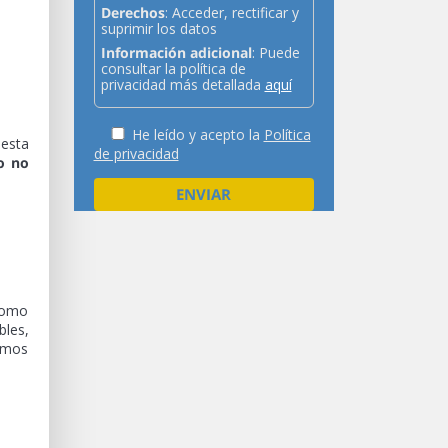
Derechos
: Acceder, rectificar y
suprimir los datos
Información adicional
: Puede
consultar la política de
privacidad más detallada
aquí
He leído y acepto la
Política
 esta
de privacidad
o no
 como
bles,
demos