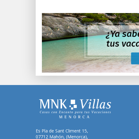
Es Pla de Sant Climent 15,
07712 Mahón, (Menorca),