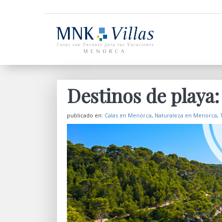
Destinos de playa
publicado en:
Calas en Menorca
,
Naturaleza en Menorca
,