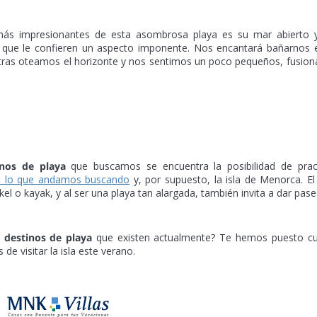
 más impresionantes de esta asombrosa playa es su mar abierto y
 que le confieren un aspecto imponente. Nos encantará bañarnos 
ntras oteamos el horizonte y nos sentimos un poco pequeños, fusio
inos de playa
que buscamos se encuentra la posibilidad de pract
 lo que andamos buscando
y, por supuesto, la isla de Menorca. E
kel o kayak, y al ser una playa tan alargada, también invita a dar pase
s
destinos de playa
que existen actualmente? Te hemos puesto cu
de visitar la isla este verano.