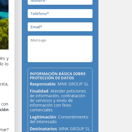
des y
do lo
INFORMACIÓN BÁSICA SOBRE
PROTECCIÓN DE DATOS
osta,
Responsable
: MNK GROUP SL
Finalidad
: Atender peticiones
de información, contratación
de servicios y envío de
e con
información con fines
ción
comerciales
Legitimación
: Consentimiento
del interesado
Destinatarios
: MNK GROUP SL
mar?