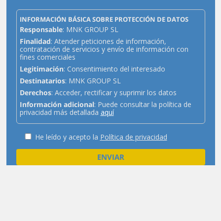
INFORMACIÓN BÁSICA SOBRE PROTECCIÓN DE DATOS
Responsable
: MNK GROUP SL
Finalidad
: Atender peticiones de información,
contratación de servicios y envío de información con
fines comerciales
Legitimación
: Consentimiento del interesado
Destinatarios
: MNK GROUP SL
Derechos
: Acceder, rectificar y suprimir los datos
Información adicional
: Puede consultar la política de
privacidad más detallada
aquí
He leído y acepto la
Política de privacidad