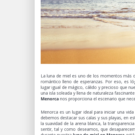
La luna de miel es uno de los momentos más dul
romántico lleno de esperanzas. Por eso, es l
lugar igual de mágico, cálido y precioso que nue
una isla soleada y llena de naturaleza fascinant
Menorca
nos proporciona el escenario que neces
Menorca es un lugar ideal para iniciar una v
debemos destacar sus calas y sus playas, en este
la suavidad de la arena blanca, la transparenci
sentir, tal y como deseamos, que desaparece
durante nuestra
luna de miel en Menorca
está 