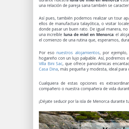
una relación de pareja sana también se caracteri
Así pues, también podemos realizar un tour apa
ellos de manufactura talayótica, o visitar loca
donde pasar un buen rato. De igual manera, no 
una increíble
luna de miel en Menorca
: el alo
el comienzo de una rutina que, esperamos, dura
Por eso
nuestros alojamientos
, por ejemplo,
hogareño con un lujo palpable. Así, podremos e
Villa Bini Sac
, que ofrece panorámicas encantad
Casa Dina
, más pequeña y modesta, ideal para 
Cualquiera de estas opciones es extraordin
compañero o nuestra compañera de vida durante
¡Déjate seducir por la isla de Menorca durante tu