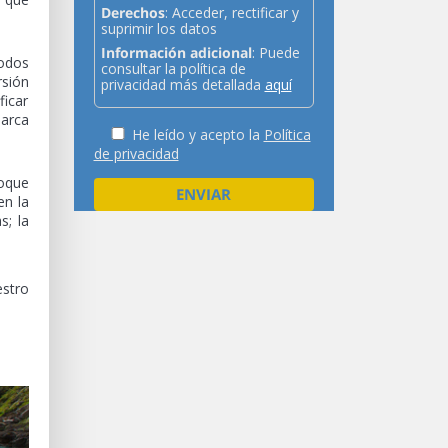
Derechos
: Acceder, rectificar y
suprimir los datos
Información adicional
: Puede
todos
consultar la política de
rsión
privacidad más detallada
aquí
ficar
marca
He leído y acepto la
Política
de privacidad
oque
n la
s; la
stro