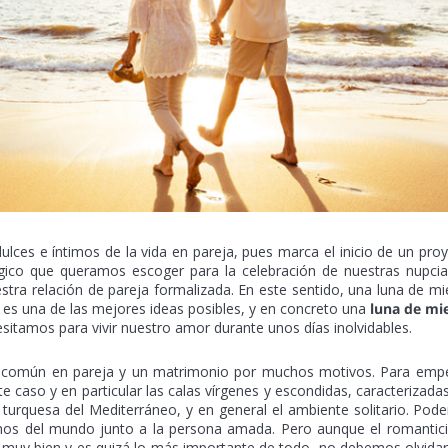
ces e íntimos de la vida en pareja, pues marca el inicio de un pro
ógico que queramos escoger para la celebración de nuestras nupci
stra relación de pareja formalizada. En este sentido, una luna de mi
e es una de las mejores ideas posibles, y en concreto una
luna de mi
itamos para vivir nuestro amor durante unos días inolvidables.
ida común en pareja y un matrimonio por muchos motivos. Para emp
 caso y en particular las calas vírgenes y escondidas, caracterizada
a turquesa del Mediterráneo, y en general el ambiente solitario. Po
mos del mundo junto a la persona amada. Pero aunque el romantic
muy bien y es quizá lo más importante de todo, no debemos olvida