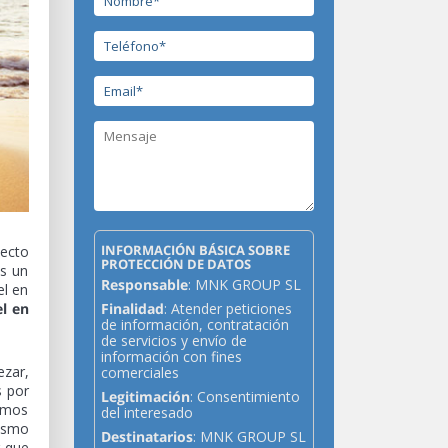
INFORMACIÓN BÁSICA SOBRE
yecto
PROTECCIÓN DE DATOS
as un
Responsable
: MNK GROUP SL
el en
el en
Finalidad
: Atender peticiones
de información, contratación
de servicios y envío de
información con fines
ezar,
comerciales
s por
Legitimación
: Consentimiento
demos
del interesado
ismo
Destinatarios
: MNK GROUP SL
r que