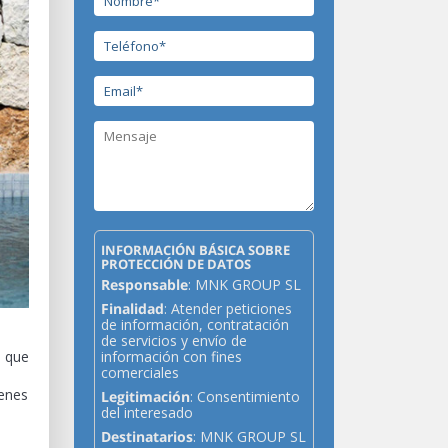
INFORMACIÓN BÁSICA SOBRE
PROTECCIÓN DE DATOS
Responsable
: MNK GROUP SL
Finalidad
: Atender peticiones
de información, contratación
de servicios y envío de
 que
información con fines
comerciales
ienes
Legitimación
: Consentimiento
del interesado
Destinatarios
: MNK GROUP SL