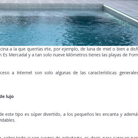
na a la que querrías irte, por ejemplo, de luna de miel o bien a disf
n Es Mercadal y a tan solo nueve kilómetros tienes las playas de Forne
cceso a Internet son solo algunas de las características generale
de lujo
 de este tipo es súper divertido, a los pequeños les encanta y ademá
idables.
a, sobre todo si son juegos de estrategia, es decir, para jugar en par