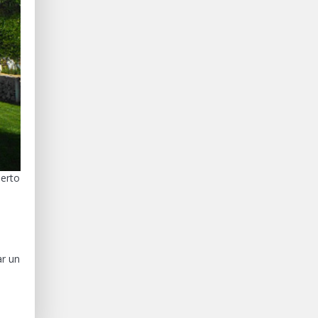
uerto
ar un