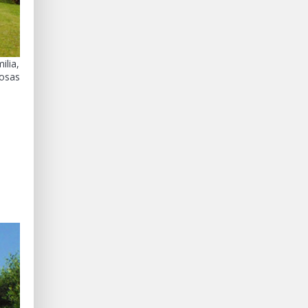
ilia,
iosas