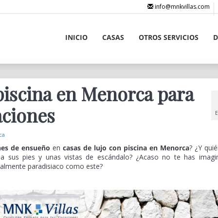
info@mnkvillas.com
INICIO
CASAS
OTROS SERVICIOS
D
piscina en Menorca para
aciones
E
ca
nes de ensueño
en
casas de lujo con piscina en Menorca
? ¿Y qui
 a sus pies y unas vistas de escándalo? ¿Acaso no te has imagi
realmente paradisiaco como este?