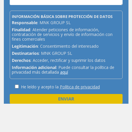
INFORMACIÓN BÁSICA SOBRE PROTECCIÓN DE DATOS
Responsable
: MNK GROUP SL
Finalidad
: Atender peticiones de información,
contratación de servicios y envío de información con
fines comerciales
Legitimación
: Consentimiento del interesado
Destinatarios
: MNK GROUP SL
Derechos
: Acceder, rectificar y suprimir los datos
Información adicional
: Puede consultar la política de
privacidad más detallada
aquí
He leído y acepto la
Política de privacidad