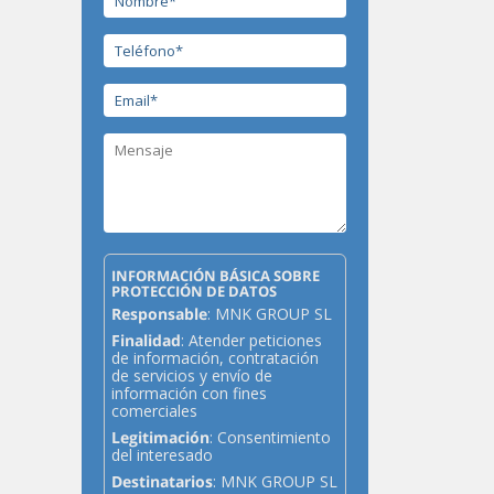
INFORMACIÓN BÁSICA SOBRE
PROTECCIÓN DE DATOS
Responsable
: MNK GROUP SL
Finalidad
: Atender peticiones
de información, contratación
de servicios y envío de
información con fines
comerciales
Legitimación
: Consentimiento
del interesado
Destinatarios
: MNK GROUP SL