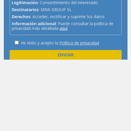
Legitimación
: Consentimiento del interesado
Destinatarios
: MNK GROUP SL
Derechos
: Acceder, rectificar y suprimir los datos
Información adicional
: Puede consultar la política de
privacidad más detallada
aquí
He leído y acepto la
Política de privacidad